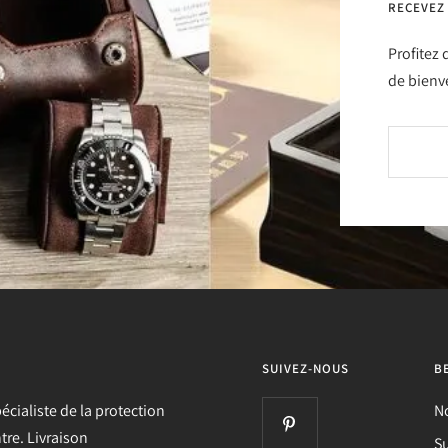
RECEVEZ
Profitez
de bienv
SUIVEZ-NOUS
B
écialiste de la protection
N
re. Livraison
Su