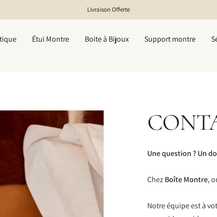
Livraison Offerte
tique
Étui Montre
Boite à Bijoux
Support montre
S
CONT
Une question ? Un dou
Chez
Boîte Montre
, 
Notre équipe est à vo